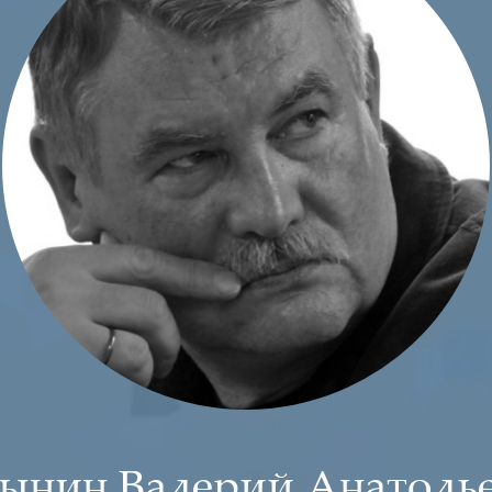
ынин Валерий Анатоль