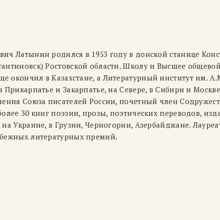
вич Латынин родился в 1953 году в донской станице Кон
тантиновск) Ростовской области. Школу и Высшее общево
е окончил в Казахстане, а Литературный институт им. А.
в Прикарпатье и Закарпатье, на Севере, в Сибири и Москв
вления Союза писателей России, почетный член Содружест
более 30 книг поэзии, прозы, поэтических переводов, изд
 на Украине, в Грузии, Черногории, Азербайджане. Лауре
убежных литературных премий.