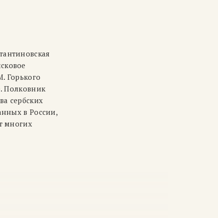
стантиновская
йсковое
М. Горького
е. Полковник
ва сербских
анных в России,
ат многих