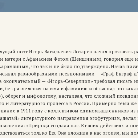
дущий поэт Игорь Васильевич Лотарев начал проявлять р
ии матери с Афанасием Фетом (Шеншиным), говорил еще и
Карамзиным, что так и не было подтверждено. Начав писат
сывал разнообразными псевдонимами — «Граф Евграф д’
 а окончательный — «Игорь-Северянин» требовал писать и
и, без разделения на имя и фамилию и объяснял это как 
), оберег и мифологему, настаивая, что сложный псевдон
го и литературного процесса в России. Примерно теми ж
оздание в 1911 году с коллективом единомышленников из 
лашатай» литературного направления эгофутуризм, делая
ояснения: «Природа создала нас. В своих действиях и по
дствоваться только Ею. Она вложила в нас эгоизм, мы д