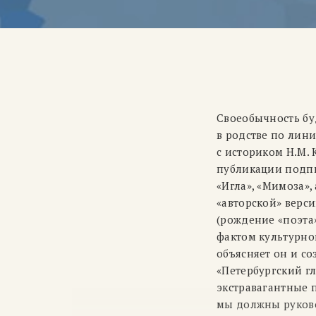
Своеобычность бу
в родстве по лин
с историком Н.М. 
публикации подпи
«Игла», «Мимоза»,
«авторской» верси
(рождение «поэта»
фактом культурно
объясняет он и с
«Петербургский г
экстравагантные п
мы должны руково