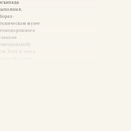
 эскапада
 выполнил.
борах-
техническом музее
елезнодорожного
тавания
Новгородской)
м. Хотя и здесь
Дальний, также
рнулся
 «Повременном
но отмечал дату,
Колокола собора
ачала
сь в последний
ря-Северянина
й эстетики