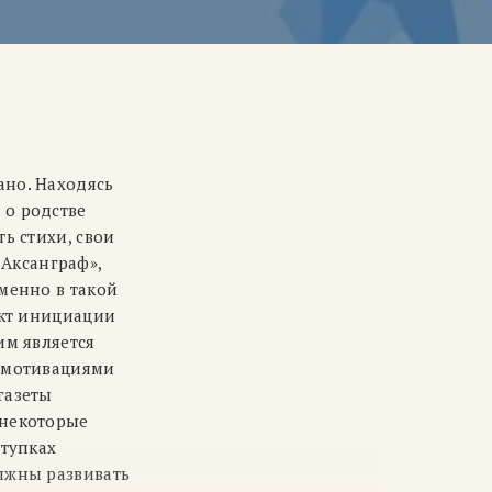
ано. Находясь
 о родстве
ь стихи, свои
Аксанграф»,
менно в такой
акт инициации
им является
е мотивациями
газеты
 некоторые
ступках
олжны развивать