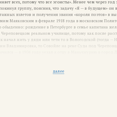
иняет всех, потому что все эгоисты». Менее чем через год
покинул группу, пояснив, что задачу «Я — в будущем» он
атажных взлетов и получения звания «короля поэтов» в вы
амим Маяковским в феврале 1918 года в московском Поли
о обыденно: рождение в Петербурге в семье капитана ж
в Череповецком реальном училище, потому как после расс
 начал жить у дяди или тети то в Вологодской (тогда — 
нии Владимировка, то Совойле на реке Суда под Череповцо
чился — в 1904 году уехал к отцу в Маньчжурию в город 
жил в Порт-Артуре, а накануне Русско-японской войны ве
ери.
ратурной деятельности Северянин считал публикацию в
далее
т и народа „Досуг и дело“» в феврале 1905 года и ежегод
да, когда в Тарту в Эстонии вышли два романа в стихах («
анжевого часа»), приуроченных к
20-й
годовщине со дня н
ельности. В марте 1940 года в Таллине событие отмечало
совсем недавно, в октябре 1912 года, состоялся дебют Иго
лоне Сологуба, а 20 декабря в Москве, в Обществе свободно