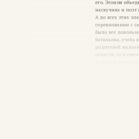
его. Эгоизм объед
наскучила и поэт 
А до всех этих эп
соревновании с с
было все довольн
батальона, учеба 
родителей мальчик
области, то в име
будущий поэт отли
некоторое время 
в Петербург, к мат
Днем начала лите
издании для солда
начиная с 1925 го
чувств», «Роса ор
литературной деят
раз.
Казалось бы, еще 
в Петербурге в са