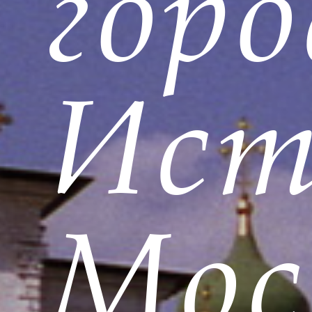
горо
Ист
Мос