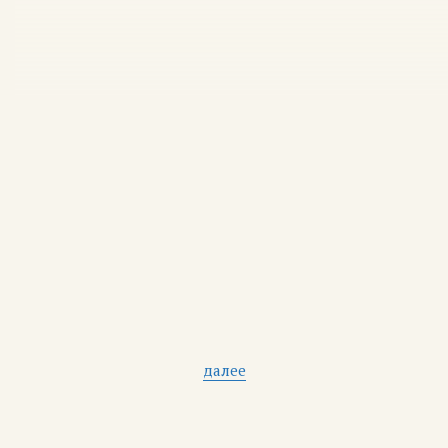
далее