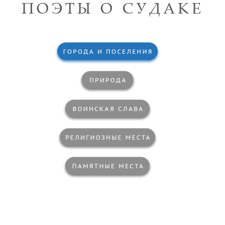
ПОЭТЫ О СУДАКЕ