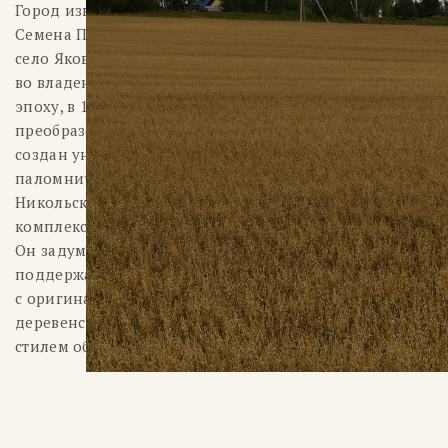
Город известен с 1485 года, хотя в грамоте боярина
Семена Пешкова-Сабурова в том же году упоминается
село Яковлевское, которое в 1560 году перешло
во владение Ипатьевского монастыря. Но в новую
эпоху, в 1938 году, рабочий поселок Яковлевский был
преобразован в город Приволжск. В Приволжске
создан уникальный комплекс православного
паломничества, входящий в состав Свято-
Никольского женского монастыря. Территория
комплекса расположена на ровном берегу реки Таха.
Он задумывался как уютный уголок для отдыха и для
поддержания православных традиций
с оригинальным местом для прогулки в атмосфере
деревенского быта, в сочетании с современным
стилем обслуживания.