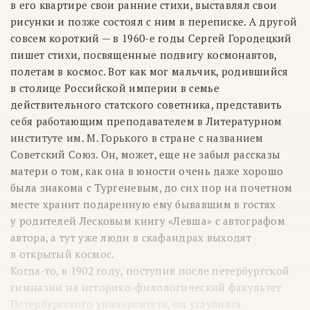
в его квартире свои ранние стихи, выставлял свои
рисунки и позже состоял с ним в переписке. А другой
совсем короткий — в
1960-е
годы Сергей Городецкий
пишет стихи, посвященные подвигу космонавтов,
полетам в космос. Вот как мог мальчик, родившийся
в столице Российской империи в семье
действительного статского советника, представить
себя работающим преподавателем в Литературном
институте им. М. Горького в стране с названием
Советский Союз. Он, может, еще не забыл рассказы
матери о том, как она в юности очень даже хорошо
была знакома с Тургеневым, до сих пор на почетном
месте хранит подаренную ему бывавшим в гостях
у родителей Лесковым книгу «Левша» с автографом
автора, а тут уже люди в скафандрах выходят
в открытый космос.
Когда-то, в 1902 году, поступив после петербургской
гимназии на историко-филологический факультет
Петербургского университета, он углубился