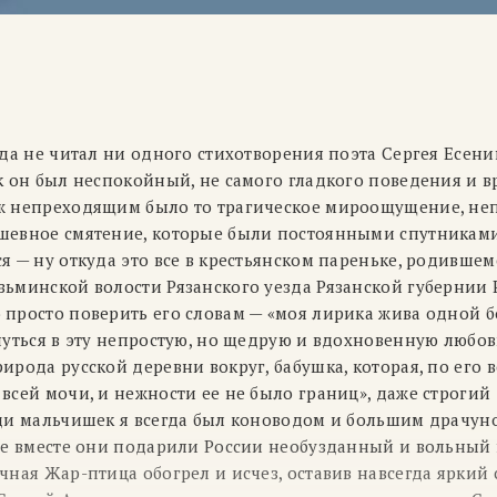
гда не читал ни одного стихотворения поэта Сергея Есени
к он был неспокойный, не самого гладкого поведения и в
ж непреходящим было то трагическое мироощущение, не
шевное смятение, которые были постоянными спутниками
я — ну откуда это все в крестьянском пареньке, родившемс
зьминской волости Рязанского уезда Рязанской губернии
 просто поверить его словам — «моя лирика жива одной 
нуться в эту непростую, но щедрую и вдохновенную любов
ирода русской деревни вокруг, бабушка, которая, по его
всей мочи, и нежности ее не было границ», даже строгий
еди мальчишек я всегда был коноводом и большим драчун
все вместе они подарили России необузданный и вольный 
чная Жар-птица обогрел и исчез, оставив навсегда яркий с