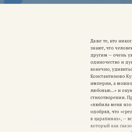
Даже те, кто нико
знают, что челове
другим — очень у
одиночество и ду
конечно, удивитьс
Константиново Ку
империи, а можно
любовью...» и оку
стихотворении. Пр
«любила меня изо 
одобрял, что «ср
в царапинах», — 
который как сказо