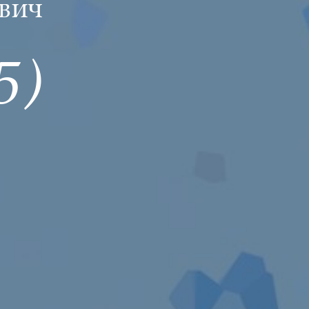
вич
5)