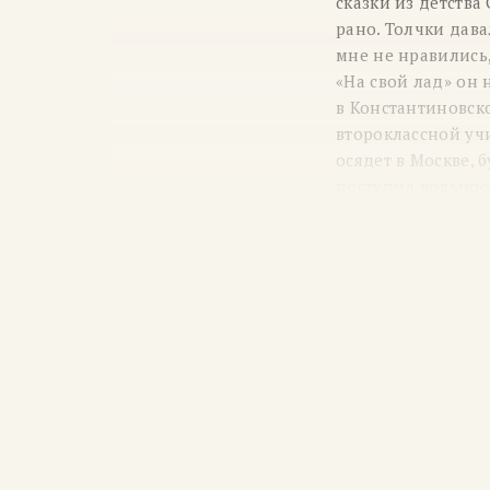
сказки из детств
рано. Толчки дава
мне не нравились,
«На свой лад» он 
в Константиновско
второклассной учи
осядет в Москве, 
поступил вольнос
народный универс
в местных издания
по журналам, тем,
в 1915 году, подр
Городецкому и дру
назначение в Цар
Императрицы Алек
с группой «новокр
сделали его очен
императрицей Але
Впереди новые зн