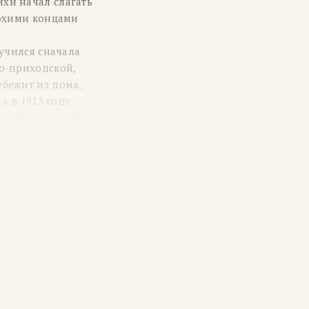
ихи начал слагать
лохими концами
тучился сначала
но-приходской,
убежит из дома,
 а в 1913 году
ский городской
печатается
свои стихи
Грянул» он туда
А.А. Блоку, С.М.
он получил
сударыни
тве — сблизился
 — 1916), которые
ыступал перед
енгофом