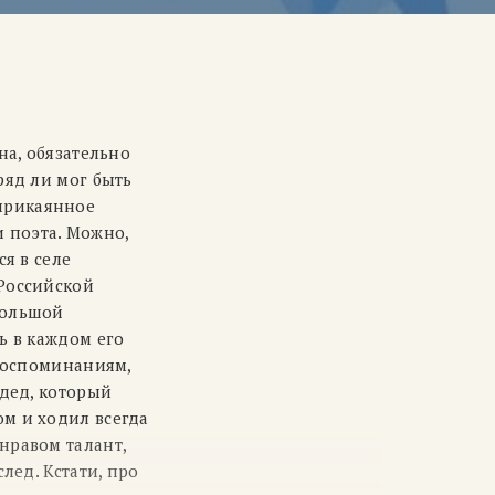
на, обязательно
ряд ли мог быть
прикаянное
 поэта. Можно,
я в селе
 Российской
большой
ь в каждом его
 воспоминаниям,
 дед, который
ом и ходил всегда
нравом талант,
лед. Кстати, про