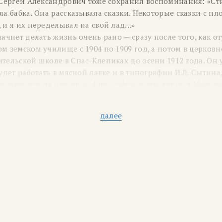
а Сергей Александрович тоже сохранил воспоминания: «Ст
ла бабка. Она рассказывала сказки. Некоторые сказки с п
 и я их переделывал на свой лад...»
начнет делать жизнь очень рано — сразу после того, как о
м земском училище с 1904 по 1909 год, а потом в церков
тельской школе в Спас-Клепиках до осени 1912 года. Он 
будет работать в мясной лавке и в типографии И.Д. Сытина,
лушателем на историко-философское отделение в Москов
итет имени А.Л. Шанявского. Он уже вовсю пишет стихи, 
х, но пока должен признать, что «был удивлен, разослав 
далее
 что их не печатают, и неожиданно грянул в Петербург». «
ужился с популярными поэтами, читал свои стихотворения 
гим, а в январе 1916 года Есенина призвали на войну и 
скосельский военно-санитарный поезд ее Величества Го
сандры Фёдоровны, но при этом не забывает и о творчес
естьянских поэтов» и издал первые сборники («Радуница»
ь известным. Он даже вместе с Николаем Клюевым часто в
ксандрой Федоровной и её дочерьми в Царском Селе.
акомства — в 1918 —1920 годах дружба с Анатолием Мари